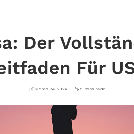
a: Der Vollstä
eitfaden Für U
March 24, 2024
5 mins read