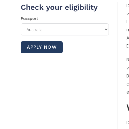
D
Check your eligibility
w
Passport
b
m
A
E
APPLY NOW
B
v
B
d
e
D