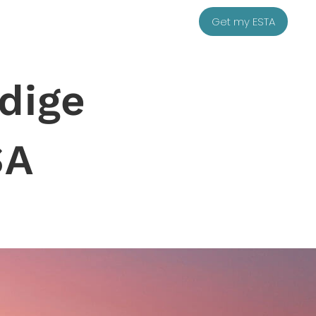
Get my ESTA
ndige
SA