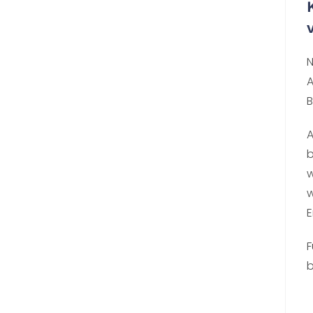
N
A
B
A
b
w
w
E
F
b