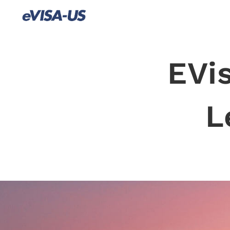
EVis
L