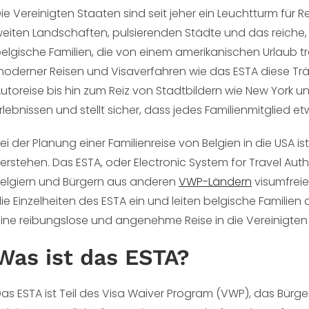
ie Vereinigten Staaten sind seit jeher ein Leuchtturm für R
eiten Landschaften, pulsierenden Städte und das reiche, vi
elgische Familien, die von einem amerikanischen Urlaub
oderner Reisen und Visaverfahren wie das ESTA diese T
utoreise bis hin zum Reiz von Stadtbildern wie New York un
rlebnissen und stellt sicher, dass jedes Familienmitglied et
ei der Planung einer Familienreise von Belgien in die USA 
erstehen. Das ESTA, oder Electronic System for Travel Autho
elgiern und Bürgern aus anderen
VWP-Ländern
visumfreie
ie Einzelheiten des ESTA ein und leiten belgische Famili
ine reibungslose und angenehme Reise in die Vereinigten
Was ist das ESTA?
as ESTA ist Teil des Visa Waiver Program (VWP), das Bürge