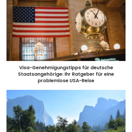
o
e
p
m
st
k
r
Visa-Genehmigungstipps für deutsche
Staatsangehörige: Ihr Ratgeber für eine
problemlose USA-Reise