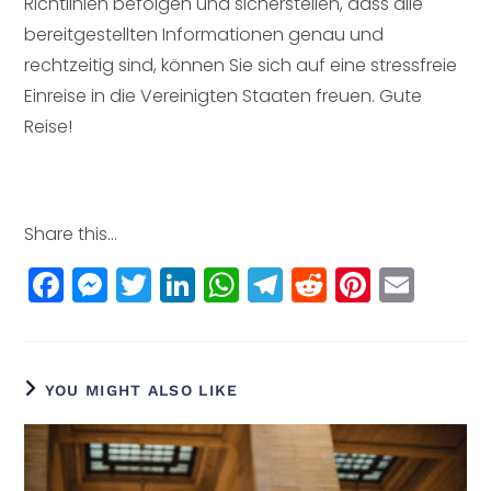
Richtlinien befolgen und sicherstellen, dass alle
bereitgestellten Informationen genau und
rechtzeitig sind, können Sie sich auf eine stressfreie
Einreise in die Vereinigten Staaten freuen. Gute
Reise!
Share this...
F
M
T
Li
W
T
R
Pi
E
a
e
w
n
h
el
e
n
m
c
ss
itt
k
a
e
d
t
ai
e
e
e
e
ts
g
di
e
l
YOU MIGHT ALSO LIKE
b
n
r
dI
A
r
t
r
o
g
n
p
a
e