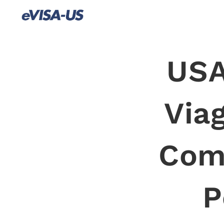
USA
Viag
Come
P