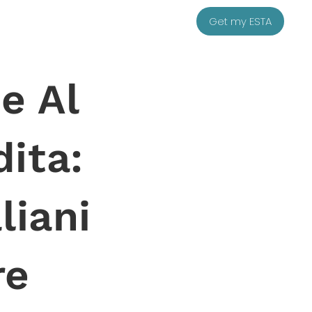
Get my ESTA
e Al
dita:
liani
re