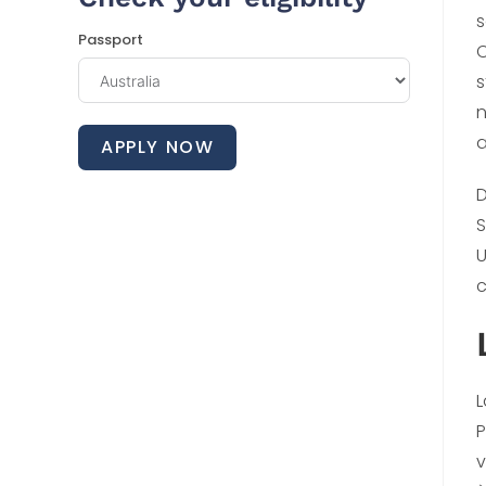
s
Passport
C
s
n
a
APPLY NOW
D
S
U
c
L
P
v