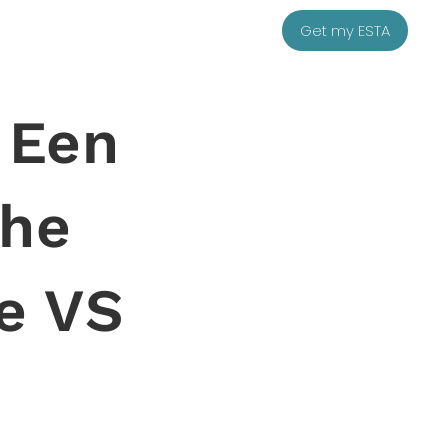
Get my ESTA
 Een
che
e VS