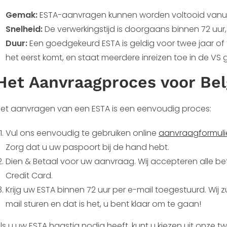
Gemak:
ESTA-aanvragen kunnen worden voltooid vanuit
Snelheid:
De verwerkingstijd is doorgaans binnen 72 uur
Duur:
Een goedgekeurd ESTA is geldig voor twee jaar of 
het eerst komt, en staat meerdere inreizen toe in de VS
Het Aanvraagproces voor Bel
et aanvragen van een ESTA is een eenvoudig proces:
Vul ons eenvoudig te gebruiken online
aanvraagformuli
Zorg dat u uw paspoort bij de hand hebt.
Dien & Betaal voor uw aanvraag. Wij accepteren alle be
Credit Card.
Krijg uw ESTA binnen 72 uur per e-mail toegestuurd. Wij 
mail sturen en dat is het, u bent klaar om te gaan!
ls u uw ESTA haastig nodig heeft, kunt u kiezen uit onze 