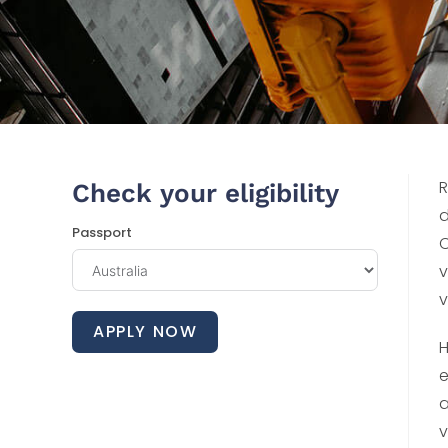
R
Check your eligibility
d
Passport
C
v
v
APPLY NOW
H
e
a
v