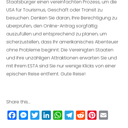
Staatsbürger einen vereinfachten Prozess, um die
USA für Tourismus, Geschäft oder Transit zu
besuchen. Denken Sie daran, Ihre Berechtigung zu
überprüfen, den Online-Antrag sorgfältig
auszufüllen und entsprechend zu planen, um
sicherzustellen, dass Ihr amerikanisches Abenteuer
ohne Probleme beginnt. Die Vereinigten Staaten
und ihre unzähligen Attraktionen erwarten Sie und
mit Ihrem ESTA sind Sie nur wenige Klicks von einer
epischen Reise entfernt. Gute Reise!
Share this...
F
M
T
Li
W
T
R
Pi
E
a
e
w
n
h
el
e
n
m