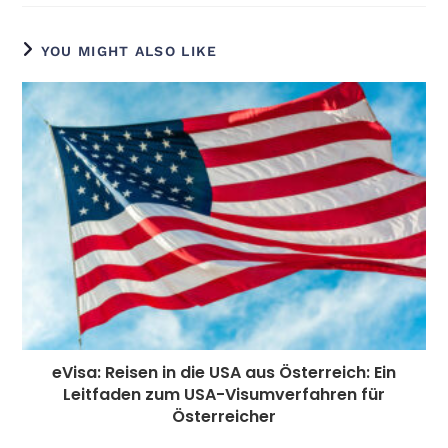
c
ss
itt
k
a
e
d
t
ai
e
e
e
e
ts
g
di
e
l
YOU MIGHT ALSO LIKE
b
n
r
dI
A
r
t
r
o
g
n
p
a
e
o
e
p
m
st
k
r
eVisa: Reisen in die USA aus Österreich: Ein
Leitfaden zum USA-Visumverfahren für
Österreicher