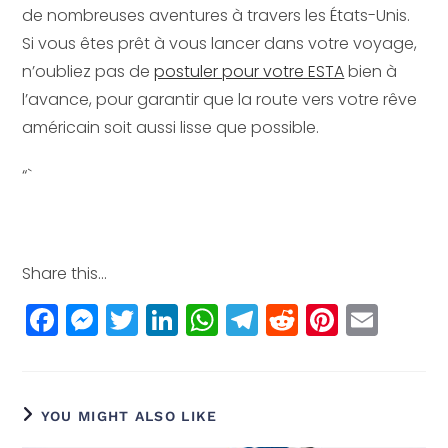
de nombreuses aventures à travers les États-Unis.
Si vous êtes prêt à vous lancer dans votre voyage,
n’oubliez pas de
postuler pour votre ESTA
bien à
l’avance, pour garantir que la route vers votre rêve
américain soit aussi lisse que possible.
“`
Share this...
F
M
T
Li
W
T
R
Pi
E
a
e
w
n
h
el
e
n
m
c
ss
itt
k
a
e
d
t
ai
e
e
e
e
ts
g
di
e
l
YOU MIGHT ALSO LIKE
b
n
r
dI
A
r
t
r