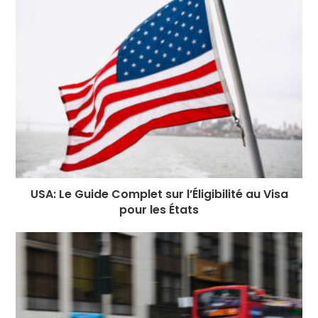
o
g
n
p
a
e
o
e
p
m
st
k
r
USA: Le Guide Complet sur l’Éligibilité au Visa
pour les États