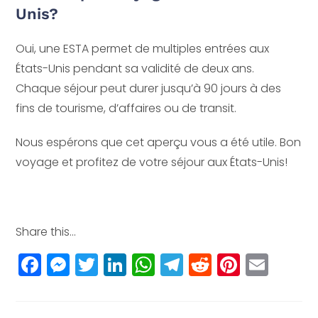
Unis?
Oui, une ESTA permet de multiples entrées aux
États-Unis pendant sa validité de deux ans.
Chaque séjour peut durer jusqu’à 90 jours à des
fins de tourisme, d’affaires ou de transit.
Nous espérons que cet aperçu vous a été utile. Bon
voyage et profitez de votre séjour aux États-Unis!
Share this...
F
M
T
Li
W
T
R
Pi
E
a
e
w
n
h
el
e
n
m
c
ss
itt
k
a
e
d
t
ai