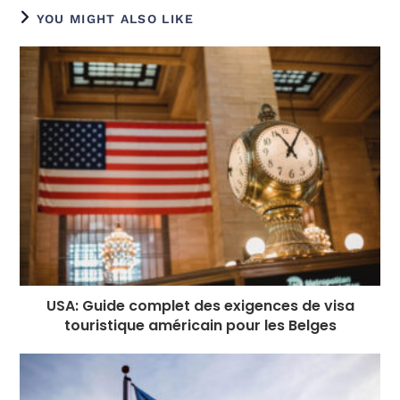
e
e
e
e
ts
g
di
e
l
YOU MIGHT ALSO LIKE
b
n
r
dI
A
r
t
r
o
g
n
p
a
e
o
e
p
m
st
k
r
USA: Guide complet des exigences de visa
touristique américain pour les Belges