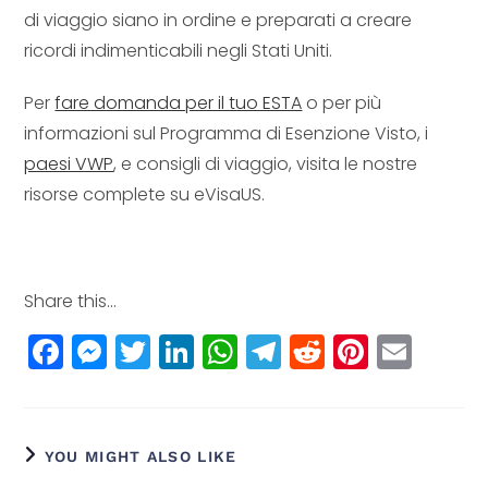
di viaggio siano in ordine e preparati a creare
ricordi indimenticabili negli Stati Uniti.
Per
fare domanda per il tuo ESTA
o per più
informazioni sul Programma di Esenzione Visto, i
paesi VWP
, e consigli di viaggio, visita le nostre
risorse complete su eVisaUS.
Share this...
F
M
T
Li
W
T
R
Pi
E
a
e
w
n
h
el
e
n
m
c
ss
itt
k
a
e
d
t
ai
e
e
e
e
ts
g
di
e
l
YOU MIGHT ALSO LIKE