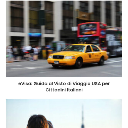
b
n
r
dI
A
r
t
r
o
g
n
p
a
e
o
e
p
m
st
k
r
eVisa: Guida al Visto di Viaggio USA per
Cittadini Italiani