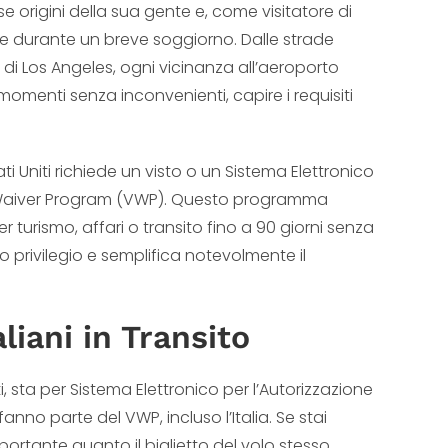
rse origini della sua gente e, come visitatore di
he durante un breve soggiorno. Dalle strade
e di Los Angeles, ogni vicinanza all’aeroporto
omenti senza inconvenienti, capire i requisiti
Stati Uniti richiede un visto o un Sistema Elettronico
sa Waiver Program (VWP). Questo programma
r turismo, affari o transito fino a 90 giorni senza
 privilegio e semplifica notevolmente il
liani in Transito
 sta per Sistema Elettronico per l’Autorizzazione
fanno parte del VWP, incluso l’Italia. Se stai
ortante quanto il biglietto del volo stesso.