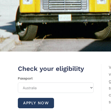
V
Check your eligibility
v
Passport
g
s
a
s
APPLY NOW