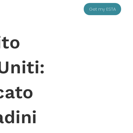
Get my ESTA
ito
Uniti:
cato
adini