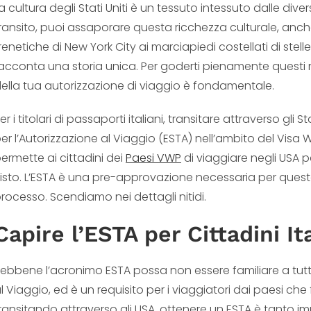
a cultura degli Stati Uniti è un tessuto intessuto dalle dive
ransito, puoi assaporare questa ricchezza culturale, anc
renetiche di New York City ai marciapiedi costellati di stell
acconta una storia unica. Per goderti pienamente questi m
ella tua autorizzazione di viaggio è fondamentale.
er i titolari di passaporti italiani, transitare attraverso gli 
er l’Autorizzazione al Viaggio (ESTA) nell’ambito del Vi
ermette ai cittadini dei
Paesi VWP
di viaggiare negli USA pe
isto. L’ESTA è una pre-approvazione necessaria per questo
rocesso. Scendiamo nei dettagli nitidi.
Capire l’ESTA per Cittadini Ita
ebbene l’acronimo ESTA possa non essere familiare a tutti,
l Viaggio, ed è un requisito per i viaggiatori dai paesi che 
ransitando attraverso gli USA, ottenere un ESTA è tanto imp